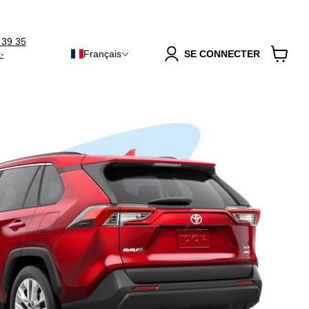
 39 35
-
Français
SE CONNECTER
Voir
le
panier