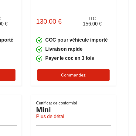
C:
TTC:
130,00 €
00 €
156,00 €
mporté
COC pour véhicule importé
Livraison rapide
Payer le coc en 3 fois
Commandez
Certificat de conformité
Mini
Plus de détail