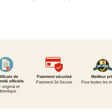
s de
Paiement sécurisé
Meilleur prix
ficiels
Paiement 3d Secure
Pour toutes les marques
l et
que