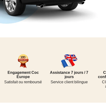
ngagement Coc
Assistance 7 jours / 7
Certific
Europe
jours
conformité 
sfait ou remboursé
Service client bilingue
COC orig
authen