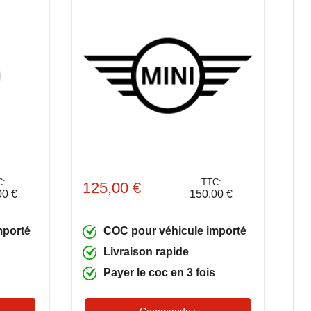
C:
TTC:
125,00 €
00 €
150,00 €
mporté
COC pour véhicule importé
Livraison rapide
Payer le coc en 3 fois
Commandez