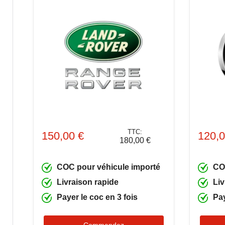
TTC:
150,00 €
120,0
180,00 €
COC pour véhicule importé
CO
Livraison rapide
Liv
Payer le coc en 3 fois
Pay
Commandez