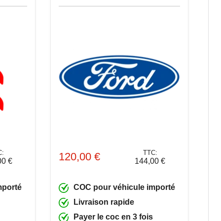
C:
TTC:
120,00 €
00 €
144,00 €
mporté
COC pour véhicule importé
Livraison rapide
Payer le coc en 3 fois