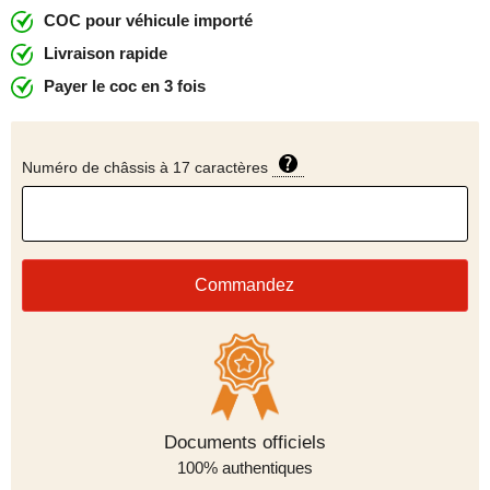
COC pour véhicule importé
Livraison rapide
Payer le coc en 3 fois
Numéro de châssis à 17 caractères
Commandez
Méthodes de paiement
Documents officiels
100% authentiques
sécurisées