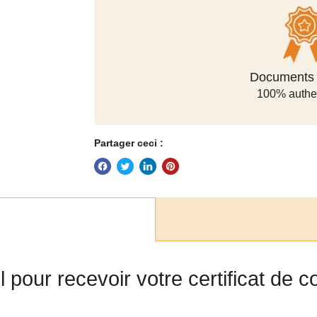
Méthodes de
Documents o
100% authe
sécuris
Partager ceci :
el pour recevoir votre certificat de