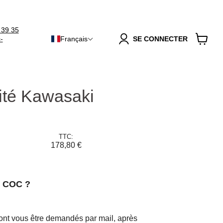
 39 35
-
Français
SE CONNECTER
Voir
le
panier
mité Kawasaki
TTC:
178,80 €
n COC ?
ront vous être demandés par mail, après