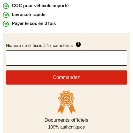
COC pour véhicule importé
Livraison rapide
Payer le coc en 3 fois
Numéro de châssis à 17 caractères
Commandez
Méthodes de paiement
Documents officiels
100% authentiques
sécurisées