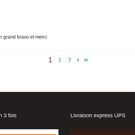
n grand bravo et merci
1
2
3
 3 fois
Livraison express UPS