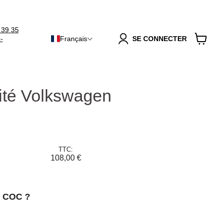
 39 35
-
Français
SE CONNECTER
Voir
le
panier
mité Volkswagen
TTC:
108,00 €
n COC ?