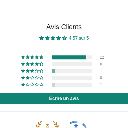
Avis Clients
4.57 sur 5
12
0
1
0
1
Écrire un avis