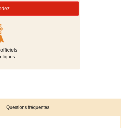
ndez
 paiement
ées
Questions fréquentes