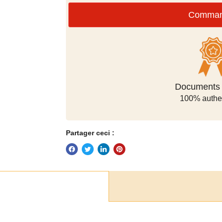
Comma
Méthodes de
sécuris
Partager ceci :