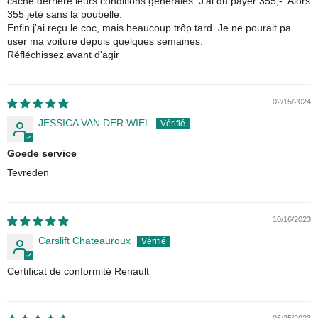
cache derrière leurs conditions générales. J'ai du payer 355,-. Alors
355 jeté sans la poubelle.
Enfin j'ai reçu le coc, mais beaucoup trôp tard. Je ne pourait pa
user ma voiture depuis quelques semaines.
Réfléchissez avant d'agir
02/15/2024
JESSICA VAN DER WIEL
Goede service
Tevreden
10/16/2023
Carslift Chateauroux
Certificat de conformité Renault