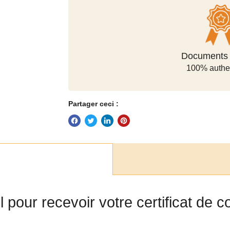
Méthodes de
Documents o
100% authe
sécuris
Partager ceci :
el pour recevoir votre certificat de