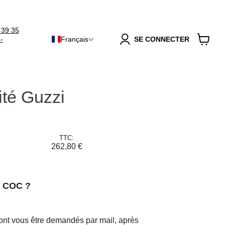
 39 35
-
Français
SE CONNECTER
Voir
le
panier
ité Guzzi
TTC:
262,80 €
n COC ?
ront vous être demandés par mail, après