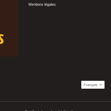
Mentions légales
Langue
Français