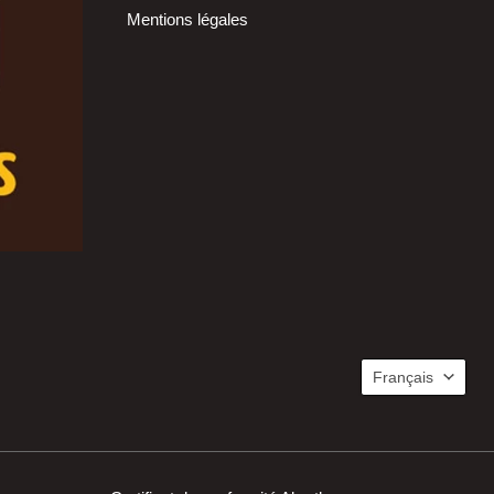
Mentions légales
Langue
Français