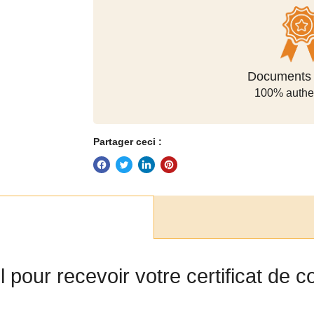
Méthodes de
Documents o
100% authe
sécuris
Partager ceci :
el pour recevoir votre certificat de