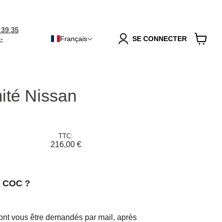
 39 35
-
Français
SE CONNECTER
Voir
le
panier
mité Nissan
TTC:
216,00 €
n COC ?
ront vous être demandés par mail, après