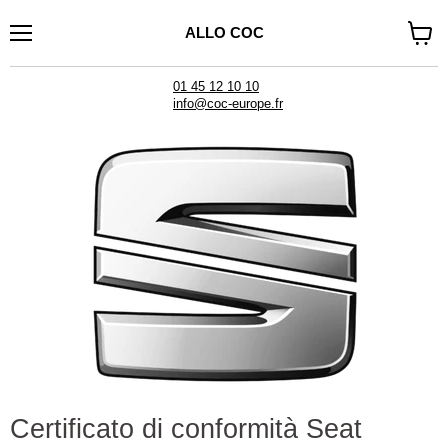
ALLO COC
Menu
Visual
il
carrel
01 45 12 10 10
info@coc-europe.fr
Certificato di conformità Seat