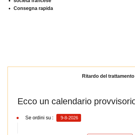
società francese
Consegna rapida
Ritardo del trattamento
Ecco un calendario provvisorio 
Se ordini su :
9-8-2026