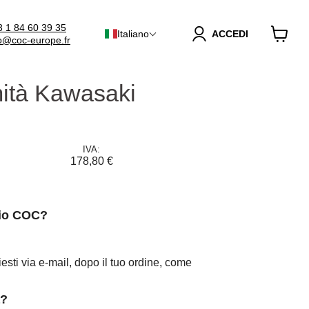
3 1 84 60 39 35
Italiano
ACCEDI
fo@coc-europe.fr
Visuali
il
carrello
rmità Kawasaki
IVA:
178,80 €
mio COC?
esti via e-mail, dopo il tuo ordine, come
.
a?