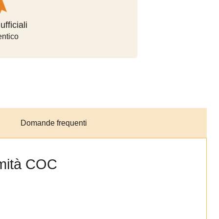
pagamento
fficiali
ntico
o
Domande frequenti
ormità COC