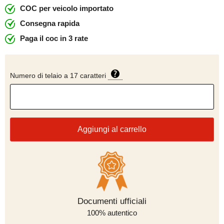
COC per veicolo importato
Consegna rapida
Paga il coc in 3 rate
Numero di telaio a 17 caratteri
Aggiungi al carrello
Modalità di pagamento
Documenti ufficiali
100% autentico
sicuro