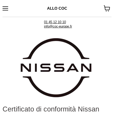
ALLO COC
Menu
Visual
il
carrel
01 45 12 10 10
info@coc-europe.fr
Certificato di conformità Nissan