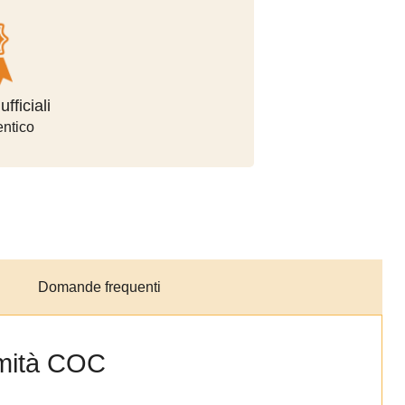
pagamento
o
Domande frequenti
ormità COC