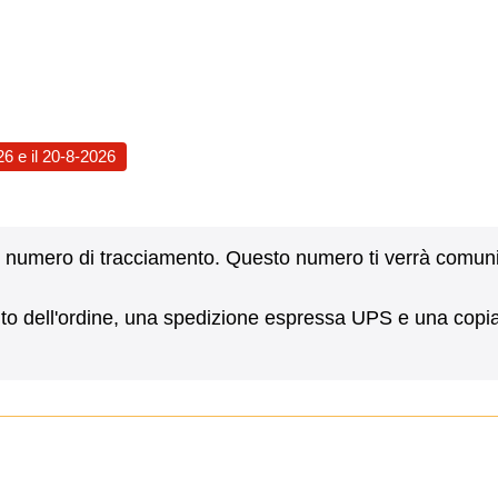
26
e il
20-8-2026
on un numero di tracciamento. Questo numero ti verrà comu
nto dell'ordine, una spedizione espressa UPS e una copia 