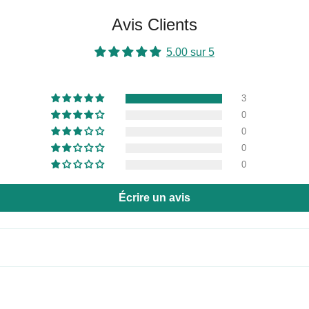
Avis Clients
5.00 sur 5
3
0
0
0
0
Écrire un avis