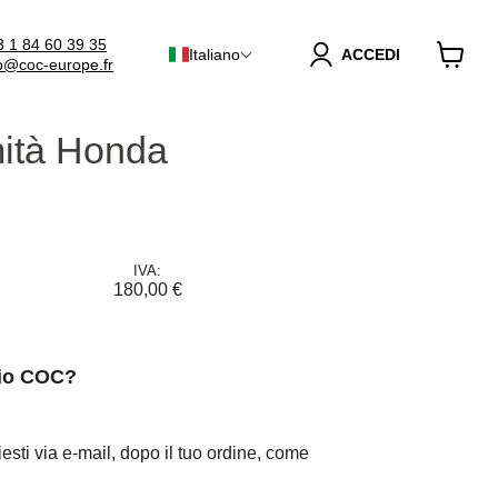
3 1 84 60 39 35
Italiano
ACCEDI
fo@coc-europe.fr
Visuali
il
carrello
rmità Honda
IVA:
180,00 €
mio COC?
esti via e-mail, dopo il tuo ordine, come
.