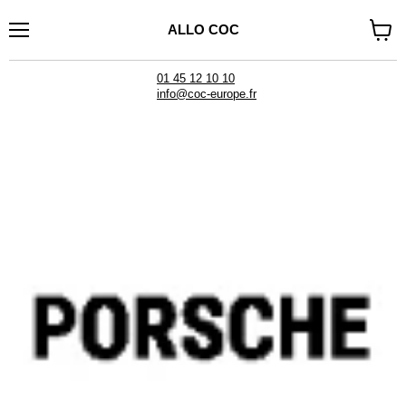
ALLO COC
Menu
Visual
il
carrel
01 45 12 10 10
info@coc-europe.fr