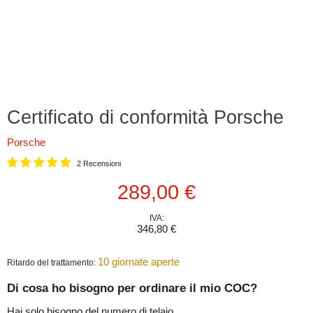
Certificato di conformità Porsche
Porsche
2 Recensioni
Prezzo attuale
289,00 €
IVA:
346,80 €
10 giornate aperte
Ritardo del trattamento:
Di cosa ho bisogno per ordinare il mio COC?
Hai solo bisogno del numero di telaio.