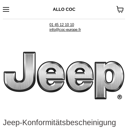
ALLO COC
Menü
Waren
anzei
01 45 12 10 10
info@coc-europe.fr
Jeep-Konformitätsbescheinigung