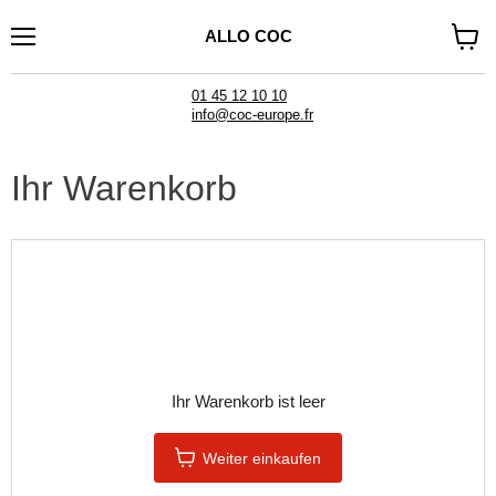
ALLO COC
Menü
Waren
anzei
01 45 12 10 10
info@coc-europe.fr
Ihr Warenkorb
Ihr Warenkorb ist leer
Weiter einkaufen