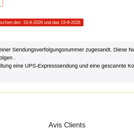
ischen den
15-8-2026
und das
19-8-2026
it einer Sendungsverfolgungsnummer zugesandt. Diese 
olgen .
stellung eine UPS-Expresssendung und eine gescannte 
Avis Clients