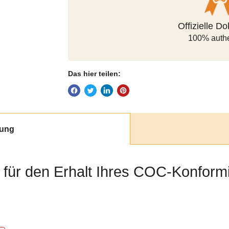
Offizielle D
Zahlungs
100% authe
siche
Das hier teilen:
lung
an für den Erhalt Ihres COC-Konformi