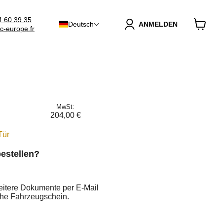
4 60 39 35
Deutsch
ANMELDEN
c-europe.fr
Warenk
anzeig
MwSt:
204,00 €
Tür
estellen?
weitere Dokumente per E-Mail
sche Fahrzeugschein.