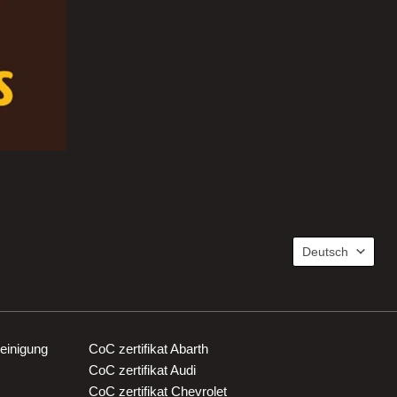
Sprache
Deutsch
einigung
CoC zertifikat Abarth
CoC zertifikat Audi
CoC zertifikat Chevrolet