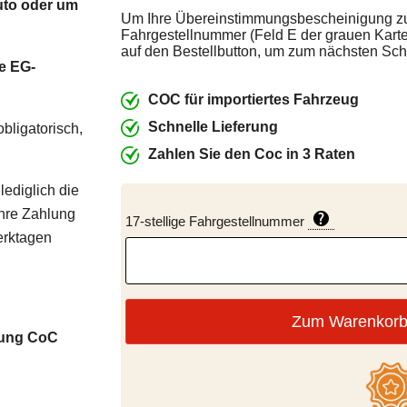
Auto oder um
Um Ihre Übereinstimmungsbescheinigung zu b
Fahrgestellnummer (Feld E der grauen Karte
auf den Bestellbutton, um zum nächsten Schr
e EG-
COC für importiertes Fahrzeug
Schnelle Lieferung
obligatorisch,
Zahlen Sie den Coc in 3 Raten
ediglich die
Ihre Zahlung
17-stellige Fahrgestellnummer
erktagen
Zum Warenkorb
gung CoC