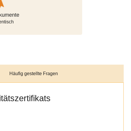
okumente
arten
ntisch
r
Häufig gestellte Fragen
tätszertifikats