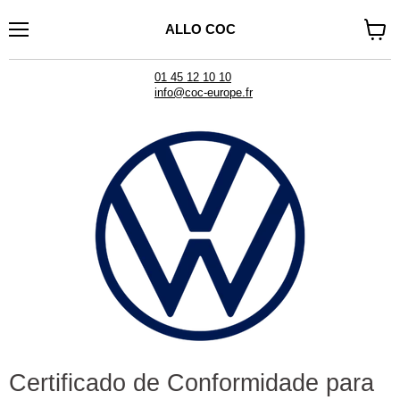
ALLO COC
Cardápio
Voir
le
panier
01 45 12 10 10
info@coc-europe.fr
Certificado de Conformidade para