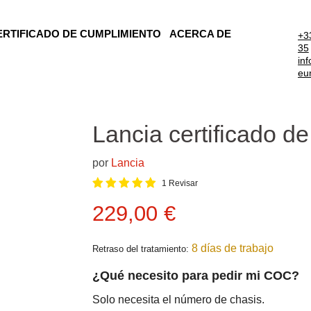
ERTIFICADO DE CUMPLIMIENTO
ACERCA DE
+3
35
in
eu
Lancia certificado d
por
Lancia
1 Revisar
Precio actual
229,00 €
8 días de trabajo
Retraso del tratamiento:
¿Qué necesito para pedir mi COC?
Solo necesita el número de chasis.