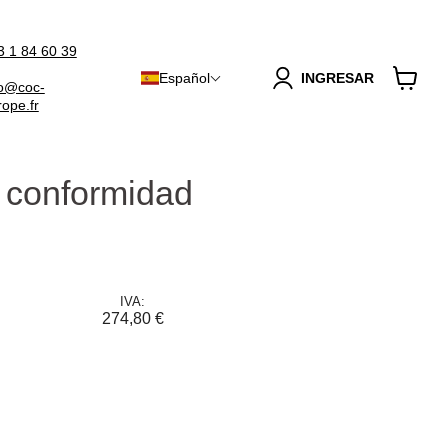
3 1 84 60 39
Español
INGRESAR
fo@coc-
Ver
rope.fr
carrito
e conformidad
IVA:
274,80 €