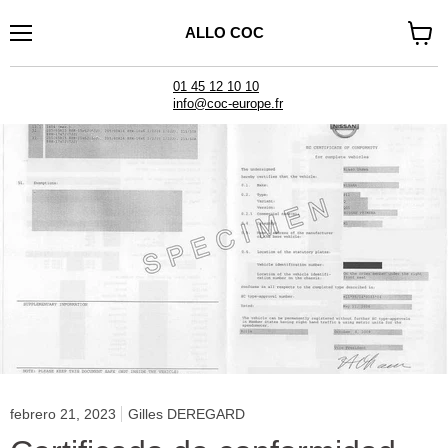
ALLO COC
Menú
Ver
carrito
01 45 12 10 10
info@coc-europe.fr
febrero 21, 2023
Gilles DEREGARD